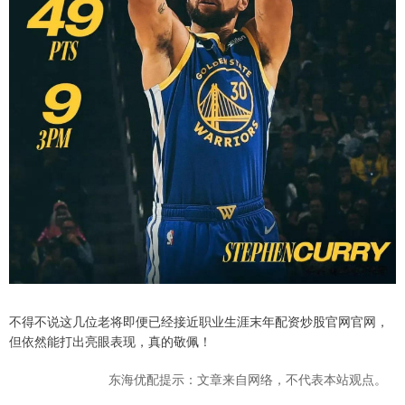
不得不说这几位老将即便已经接近职业生涯末年配资炒股官网官网，
但依然能打出亮眼表现，真的敬佩！
东海优配提示：文章来自网络，不代表本站观点。