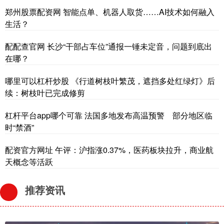
郑州股票配资网 智能点单、机器人取货……AI技术如何融入
生活？
配配查官网 长沙“干部占车位”通报一锤未定音，问题到底出
在哪？
哪里可以杠杆炒股 《行道树枝叶繁茂，遮挡多处红绿灯》后
续：树枝叶已完成修剪
杠杆平台app哪个可靠 法国多地发布高温预警 部分地区临
时“禁酒”
配资官方网址 午评：沪指涨0.37%，医药板块拉升，商业航
天概念等活跃
推荐资讯