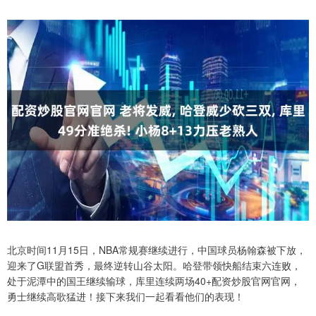
北京时间11月15日，NBA常规赛继续进行，中国球员杨翰森被下放，
迎来了G联盟首秀，最终逆转山谷太阳。哈登带领快船结束六连败，
处于泥潭中的国王继续输球，库里连续两场40+配资炒股官网官网，
勇士继续高歌猛进！接下来我们一起看看他们的表现！