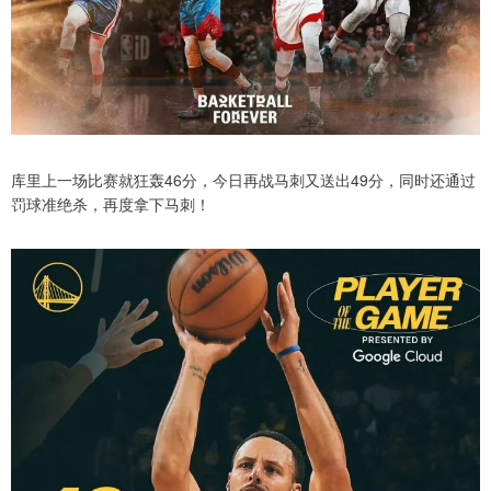
库里上一场比赛就狂轰46分，今日再战马刺又送出49分，同时还通过
罚球准绝杀，再度拿下马刺！