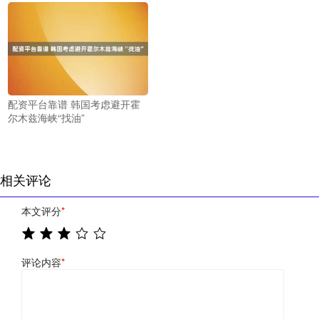
配资平台靠谱 韩国考虑避开霍
尔木兹海峡“找油”
相关评论
本文评分
*
评论内容
*