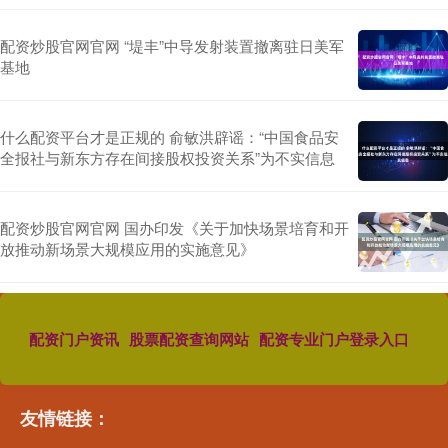
配资炒股官网官网 “堤丰”中导发射装置撤离驻日美军
基地
什么配资平台才是正规的 俞敏洪辟谣：“中国食品安
全报社与新东方存在间接股权投资关系”为不实信息
配资炒股官网官网 国办印发《关于加快场景培育和开
放推动新场景大规模应用的实施意见》
配资门户资讯
股票配资查询网站
配资专业门户登录入口
友情链接：