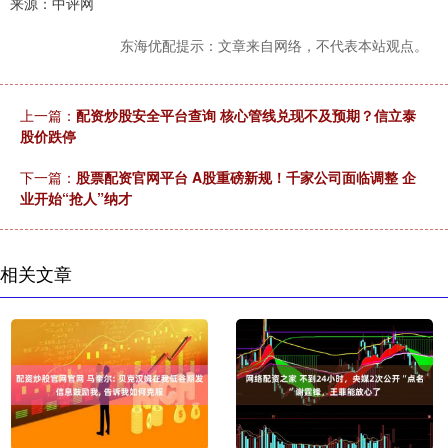
来源：中评网
东海优配提示：文章来自网络，不代表本站观点。
上一篇：
配资炒股安全平台查询 核心管线兑现不及预期？信立泰
股价跌停
下一篇：
股票配资官网平台 A股重磅新规！千家公司面临调整 企
业开始“抢人”纳才
相关文章