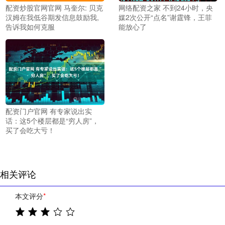
配资炒股官网官网 马奎尔: 贝克
网络配资之家 不到24小时，央
汉姆在我低谷期发信息鼓励我,
媒2次公开“点名”谢霆锋，王菲
告诉我如何克服
能放心了
配资门户官网 有专家说出实
话：这5个楼层都是“穷人房”，
买了会吃大亏！
相关评论
本文评分
*