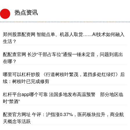
热点资讯
郑州股票配资网 智能点单、机器人取货……AI技术如何融入
生活？
配配查官网 长沙“干部占车位”通报一锤未定音，问题到底出
在哪？
哪里可以杠杆炒股 《行道树枝叶繁茂，遮挡多处红绿灯》后
续：树枝叶已完成修剪
杠杆平台app哪个可靠 法国多地发布高温预警 部分地区临
时“禁酒”
配资官方网址 午评：沪指涨0.37%，医药板块拉升，商业航
天概念等活跃