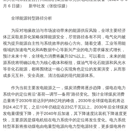
月 6 日摄） 新华社发（张纹综摄）
全球能源转型路径分析
为应对地缘政治与市场波动带来的能源供应风险，全球主要经济
体正采取差异化策略保障能源安全，尽管路径各有不同，电气化均被
视为提升能源自主性与系统效率的核心方向。随着交通、工业等用能
领域的加速电气化和AI数据中心等新兴产业的电力需求爆发式增长，
预计未来十年，全球电力消费将飙升32%以上。可以看出，未来的能
源系统将明确以电力为核心载体和枢纽，煤油气等化石能源和风光水
等非化石能源，都将围绕这一核心实现角色定位的发展演变，从而形
成多元互补、安全高效、清洁低碳的现代能源体系。
作为当前主要发电能源之一，煤炭消费将逐步趋降，煤电在电力
系统中的定位将沿“基荷—调节—备用”路径变化。预计全球煤炭消费
总量将于2030年前达到约88亿吨的峰值，2030年全球煤电装机将达
到24.4亿千瓦，之后10年仍稳定在23亿千瓦以上。2030年后全球煤炭
发电量缓慢下降，并于2040年后加速，其下降速度比装机下降速度更
快，主要原因是煤电机组在电力系统中的定位将发生变化。电力系统
转型革新将推动煤电由电量型电源向电力型电源转变，更多煤电将作