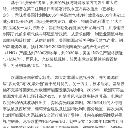
基于“经济安全”考量，美国的气候与能源政策方向发生重大逆
转。特朗普在第二任期首日即签署行政令宣布再次退出《巴黎协
定》，意味着美国计划到2035年将温室气体净排放量在2005年基础上
减少61%~66%的目标已失去约束力。此外，特朗普政府通过了“大而
美”法案及一系列行政令，旨在鼓励化石能源的开采与出口，并撤销或
削弱了此前多项气候与环境监管政策。从需求侧看，制造业回流将增
加能耗和碳排放；从供给侧看，美国能源政策将利好天然气产业、制
约新能源发展。预计2025至2030年美国新投运的液化天然气
（LNG）产能达到7600万吨/年，到2030年，美国LNG总产能将接近
1.7亿吨/年，而风电、光伏装机规模，较民主党政策延续的假设情
景，将分别降低15%、19%。
欧洲部分国家重启煤电、加大对非洲天然气开发，并将能源供
应“多元化”与“友岸外包”置于绝对优先。另一方面，技术瓶颈、基础设
施不完善等因素也对欧洲新能源发展形成制约。2025年，欧洲可再生
能源发电量占比预计高达43%，但随着风光渗透率快速升高，电网难
以完全消纳其波动性出力，弃风弃光现象加剧。2025年4月的大停电
事故波及西班牙、葡萄牙全境以及法国和比利时部分地区，再次为高
比例新能源电力系统的安全运行敲响了警钟，其内在的脆弱性亟待重
视与解决。尽管欧盟在REPowerEU计划中设立了2030年1236吉瓦可
再生能源装机的目标，因输电工程进展缓慢、储能发展滞后、利润压