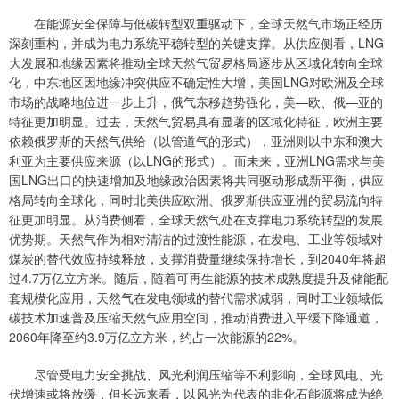
在能源安全保障与低碳转型双重驱动下，全球天然气市场正经历
深刻重构，并成为电力系统平稳转型的关键支撑。从供应侧看，LNG
大发展和地缘因素将推动全球天然气贸易格局逐步从区域化转向全球
化，中东地区因地缘冲突供应不确定性大增，美国LNG对欧洲及全球
市场的战略地位进一步上升，俄气东移趋势强化，美—欧、俄—亚的
特征更加明显。过去，天然气贸易具有显著的区域化特征，欧洲主要
依赖俄罗斯的天然气供给（以管道气的形式），亚洲则以中东和澳大
利亚为主要供应来源（以LNG的形式）。而未来，亚洲LNG需求与美
国LNG出口的快速增加及地缘政治因素将共同驱动形成新平衡，供应
格局转向全球化，同时北美供应欧洲、俄罗斯供应亚洲的贸易流向特
征更加明显。从消费侧看，全球天然气处在支撑电力系统转型的发展
优势期。天然气作为相对清洁的过渡性能源，在发电、工业等领域对
煤炭的替代效应持续释放，支撑消费量继续保持增长，到2040年将超
过4.7万亿立方米。随后，随着可再生能源的技术成熟度提升及储能配
套规模化应用，天然气在发电领域的替代需求减弱，同时工业领域低
碳技术加速普及压缩天然气应用空间，推动消费进入平缓下降通道，
2060年降至约3.9万亿立方米，约占一次能源的22%。
尽管受电力安全挑战、风光利润压缩等不利影响，全球风电、光
伏增速或将放缓，但长远来看，以风光为代表的非化石能源将成为绝