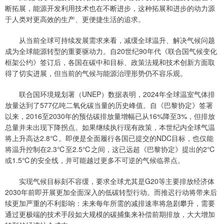
断拓展，能源开发利用技术也在不断进步，这种拓展和进步的动力源
于人类对更高效的生产、更便捷生活的追求。
从当前全球可持续发展需求来看，减缓全球温升、解决气候问题
成为全球能源转型的重要驱动力。自20世纪90年代《联合国气候变化
框架公约》签订后，各国在碳中和目标、政策法规和技术创新方面取
得了切实进展，但当前的气候与能源治理形势仍不容乐观。
联合国环境规划署（UNEP）数据表明，2024年全球温室气体排
放量达到了577亿吨二氧化碳当量的历史峰值。自《巴黎协定》签署
以来，2016至2030年的预估碳排放量增幅已从16%降至3%，但排放
总量并未出现下降拐点。如果继续执行现有政策，本世纪内全球气温
将上升高达2.8℃。即便是全面履行各国已提交的NDC目标，也仅能
将温升控制在2.3℃至2.5℃之间，这已远超《巴黎协定》提出的2℃
或1.5℃的安全线，并可能越过更多不可逆的气候临界点。
实现气候目标刻不容缓，要求全球尤其是G20等主要排放经济体
2030年前即开展更加全面深入的低碳转型行动。而推迟行动将带来后
续更加严重的不利影响：未来每年所需的减排速率将急剧攀升，需要
通过更极端的技术手段如大规模的碳捕集来补偿前期排放，大大增加