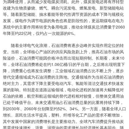
为调峰使用，从而减少发电煤炭消耗。此外，煤炭发电还将有序转型
改建为生物质掺烧、燃气、耦合污泥发电、燃氢发电、新型储能电站
等。随着新型储能、抽水蓄能等替代性调节资源的成本下降与规模化
发展，煤电作为调节电源的角色也将是阶段性的，更远期煤电在电力
系统中的主要作用将转变为备用电源，推动全球煤炭总消费量于2060
年降至约22亿吨，仅约占一次能源的6%。
随着全球电气化浪潮，石油消费将逐步达峰并实现作用定位的转
变。当前，全球核心产油区的供应风险急剧上升，推高石油市场的风
险溢价，石油消费可能因价格冲击而出现短期抑制。长期看，未来10
年，全球石油消费将处在约1.06亿桶/日的平台期，之后将出现明显下
降，消费重心也将发生调整：工业领域石油消费占比不断上升，逐步
替代交通领域成为石油消费的主阵地。交通领域作为当前石油消费的
绝对主力，其需求下降主要受电动汽车、氢能等清洁交通技术快速发
展的影响。特别是在道路运输领域，电动化进程的加速将大幅降低对
石油的依赖，航空和航运领域的替代进程相对较慢，但整体交通用油
已处于峰值平台。未来交通用油占石油消费总量的比重将持续下降，
到2030年、2060年分别降至约52%、34%。另一方面，随着全球人口
增长、居民生活水平提高，塑料、纤维等化工产品的需求不断增加，
其中发展中国家的消费增长是主要推动力。全球汽车消费提升推动炭
黑需求快速增长，沥青、润滑油的需求增长与经济增长基本同步。随