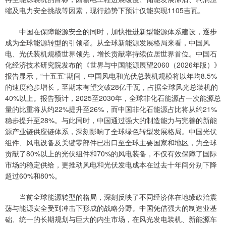
缩及电力安全挑战等因素，现行趋势下预计仅能实现1105吉瓦。
中国在保障能源安全的同时，加快推进新型能源体系建设，逐步
成为全球能源转型的引领者。从全球新能源发展格局来看，中国风
电、光伏装机规模世界领先，增长贡献率持续位居世界首位。中国石
化经济技术研究院发布的《世界与中国能源展望2060（2026年版）》
报告显示，“十五五”期间，中国风电和光伏总装机规模将以年均8.5%
的速度稳步增长，至期末有望突破28亿千瓦，占据全球风光总装机的
40%以上。报告预计，2025至2030年，全球非化石能源占一次能源总
量的比重将从约22%提升至26%，而中国非化石能源占比将从约21%
稳步提升至28%。与此同时，中国通过强大的制造能力与完善的新能
源产业链供应链体系，深刻影响了全球绿色转型发展格局。中国光伏
组件、风电设备及关键零部件已出口至全球主要国家和地区，为全球
贡献了80%以上的光伏组件和70%的风电装备，不仅有效保障了国际
市场的稳定供给，更推动风电和光伏发电成本在过去十年间分别下降
超过60%和80%。
当前全球能源转型的格局，深刻反映了不同经济体在地缘政治震
荡与能源安全受到冲击下形成的战略分野。中国凭借强大的制造业基
础、统一的长期规划与巨大的内生市场，在风光发电装机、新能源车