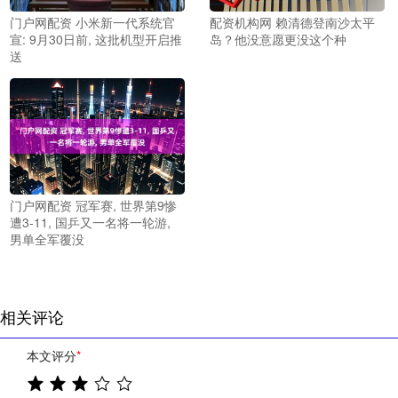
门户网配资 小米新一代系统官
配资机构网 赖清德登南沙太平
宣: 9月30日前, 这批机型开启推
岛？他没意愿更没这个种
送
门户网配资 冠军赛, 世界第9惨
遭3-11, 国乒又一名将一轮游,
男单全军覆没
相关评论
本文评分
*