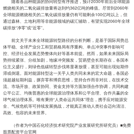
随着各品种能源的协同转型有序推进，预计2030年前后全球能源
燃烧相关的二氧化碳排放量将达到约362亿吨的峰值。尽管到2060年
全球能源燃烧相关的二氧化碳排放量仍有可能剩余100亿吨以上，但
通过森林、土地利用等非能源领域的碳汇辅助，有望实现2060年全球
碳排放“净零”或“近零”。
前文关于未来全球能源转型路径的分析判断，是基于国际局势总
体平稳、全球产业分工和贸易格局有序重构、单点冲突事件影响可
控、经济社会发展态势整体向好等基本前提。然而，如果未来国际局
势持续紧张、分歧加剧，地缘冲突频发，贸易壁垒长期存在，各国本
位主义盛行，则绿色低碳转型步伐将显著放缓，甚至可能出现短期停
滞或倒退。面对能源转型这一关乎人类共同未来的宏大命题，各国必
须超越短期利益，摒弃零和博弈思维，坚持合作而非对抗，在技术交
流、市场开放、政策协同、资金支持等方面加强合作协调，共同构建
公平公正、均衡普惠的全球能源治理体系和公平合理、合作共赢的全
球气候治理体系。唯有秉持“人类命运共同体”理念，携手应对能源安
全、气候危机等可持续发展挑战，才能真正推动人类社会迈向清洁、
高效、包容的未来世界。
（作者为中国石化经济技术研究院产业发展研究所研究员）■免费
股票配资平台官网