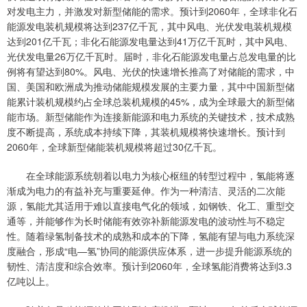
对发电主力，并激发对新型储能的需求。预计到2060年，全球非化石
能源发电装机规模将达到237亿千瓦，其中风电、光伏发电装机规模
达到201亿千瓦；非化石能源发电量达到41万亿千瓦时，其中风电、
光伏发电量26万亿千瓦时。届时，非化石能源发电量占总发电量的比
例将有望达到80%。风电、光伏的快速增长推高了对储能的需求，中
国、美国和欧洲成为推动储能规模发展的主要力量，其中中国新型储
能累计装机规模约占全球总装机规模的45%，成为全球最大的新型储
能市场。新型储能作为连接新能源和电力系统的关键技术，技术成熟
度不断提高，系统成本持续下降，其装机规模将快速增长。预计到
2060年，全球新型储能装机规模将超过30亿千瓦。
在全球能源系统朝着以电力为核心枢纽的转型过程中，氢能将逐
渐成为电力的有益补充与重要延伸。作为一种清洁、灵活的二次能
源，氢能尤其适用于难以直接电气化的领域，如钢铁、化工、重型交
通等，并能够作为长时储能有效弥补新能源发电的波动性与不稳定
性。随着绿氢制备技术的成熟和成本的下降，氢能有望与电力系统深
度融合，形成“电—氢”协同的能源供应体系，进一步提升能源系统的
韧性、清洁度和综合效率。预计到2060年，全球氢能消费将达到3.3
亿吨以上。