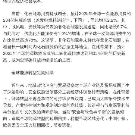
转型的经济社会成本。
当前，化石能源消费持续增长。预计2025年全球一次能源消费约
234亿吨标准煤（以发电煤耗法统计，下同），同比增长2.2%。其
中，以风电、光伏等为代表的非化石能源发展迅速，同比增长6.7%。
与此同时，传统化石能源仍有1.0%的增速，在全球一次能源消费中的
占比仍然高达78%。这说明，非化石能源并未替代存量化石能源，在
相当长一段时间内化石能源仍将占据主导地位。在此背景下，预计
2025年全球能源燃烧造成的二氧化碳排放达到约354亿吨的历史新
高，成为全球碳排放持续增长的主因。
全球能源转型短期回摆
近年来，地缘政治冲突与贸易壁垒对全球产业链及贸易版图产生
了深远影响，安全议题促使部分主要经济体调整转型策略。在此背景
下，能源转型不再是单纯的可持续发展议题，已成为大国争夺技术主
导权、产业链控制力和规则制定权的竞技场，其进程与节奏深受利益
再分配而引发的政治博弈影响。当前“安全与绿色再平衡”的发展倾
向，造成全球能源转型的短期回摆，转型呈现区域分化，中国引领，
欧美因安全压力短期回摆，节奏调整。