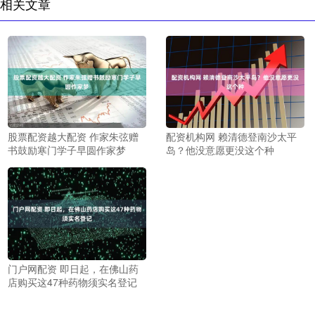
相关文章
股票配资越大配资 作家朱弦赠
配资机构网 赖清德登南沙太平
书鼓励寒门学子早圆作家梦
岛？他没意愿更没这个种
门户网配资 即日起，在佛山药
店购买这47种药物须实名登记