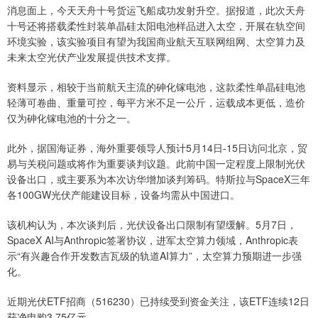
消息面上，今天天舟十号货运飞船成功发射升空。据报道，此次天舟
十号还将搭载柔性封装单晶硅太阳电池样品进入太空，开展在轨空间
环境实验，该实验项目有望为我国商业航天互联网组网、太空算力及
未来太空光伏产业发展提供技术支撑。
资料显示，相较于当前航天主流的砷化镓电池，这款柔性单晶硅电池
轻薄可卷曲、重量可控，每平方米不足一公斤，运载成本更低，造价
仅为砷化镓电池的十分之一。
此外，据国海证券，海外重要领导人预计5月14日-15日访问北京，贸
易与关税问题或将作为重要谈判议题。此前中国一定程度上限制光伏
设备出口，或主要系为本次访华增加谈判筹码。特斯拉与SpaceX三年
各100GW光伏产能建设目标，设备均需从中国进口。
该机构认为，本次谈判后，光伏设备出口限制有望缓解。5月7日，
SpaceX AI与Anthropic签署协议，进军太空算力领域，Anthropic表
示“有兴趣合作开发数吉瓦级的轨道AI算力”，太空算力预期进一步强
化。
近期光伏ETF招商（516230）已持续受到资金关注，该ETF连续12日
获净申购3.75亿元。