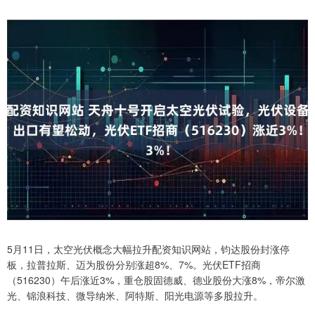
5月11日，太空光伏概念大幅拉升配资知识网站，钧达股份封涨停
板，拉普拉斯、迈为股份分别涨超8%、7%。光伏ETF招商
（516230）午后涨近3%，重仓股固德威、德业股份大涨8%，帝尔激
光、锦浪科技、微导纳米、阿特斯、阳光电源等多股拉升。