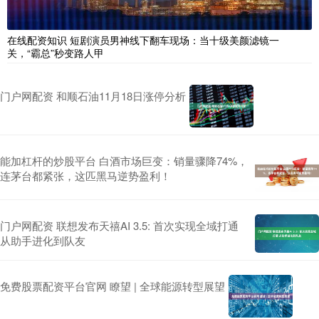
在线配资知识 短剧演员男神线下翻车现场：当十级美颜滤镜一
关，“霸总”秒变路人甲
门户网配资 和顺石油11月18日涨停分析
能加杠杆的炒股平台 白酒市场巨变：销量骤降74%，
连茅台都紧张，这匹黑马逆势盈利！
门户网配资 联想发布天禧AI 3.5: 首次实现全域打通
从助手进化到队友
免费股票配资平台官网 瞭望 | 全球能源转型展望